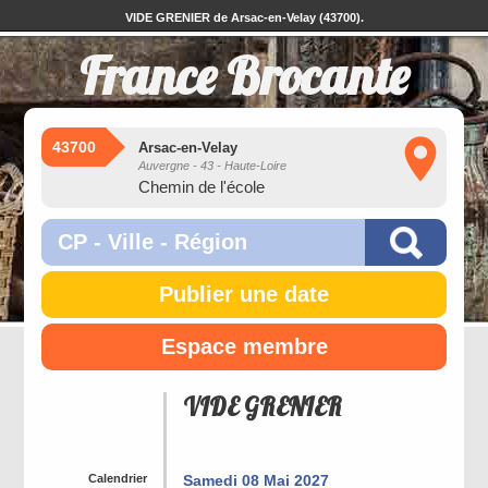
VIDE GRENIER de Arsac-en-Velay (43700).
France Brocante
43700
Arsac-en-Velay
Auvergne - 43 - Haute-Loire
Chemin de l'école
Publier une date
Espace membre
VIDE GRENIER
Calendrier
Samedi 08 Mai 2027