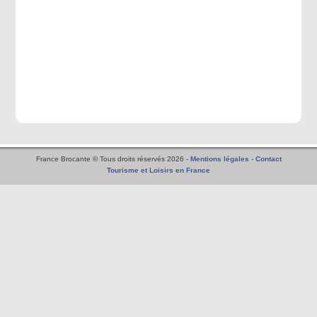
France Brocante © Tous droits réservés 2026 -
Mentions légales
-
Contact
Tourisme et Loisirs en France