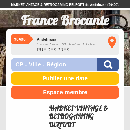
MARKET VINTAGE & RETROGAMING BELFORT de Andelnans (90400).
France Brocante
90400
Andelnans
Franche-Comté - 90 - Territoire de Belfort
RUE DES PRES
Publier une date
Espace membre
MARKET VINTAGE &
RETROGAMING
BELFORT