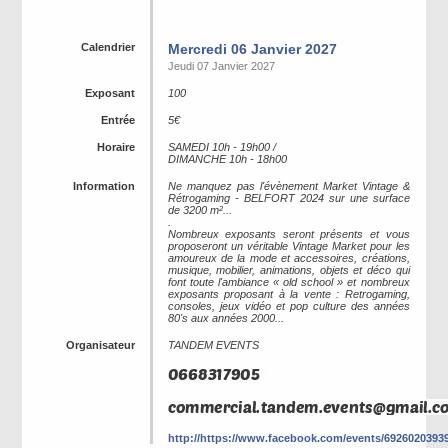
Calendrier
Mercredi 06 Janvier 2027
Jeudi 07 Janvier 2027
Exposant
100
Entrée
5€
Horaire
SAMEDI 10h - 19h00 /
DIMANCHE 10h - 18h00
Information
Ne manquez pas l'évènement Market Vintage &
Rétrogaming - BELFORT 2024 sur une surface
de 3200 m²...
.
Nombreux exposants seront présents et vous
proposeront un véritable Vintage Market pour les
amoureux de la mode et accessoires, créations,
musique, mobilier, animations, objets et déco qui
font toute l'ambiance « old school » et nombreux
exposants proposant à la vente : Retrogaming,
consoles, jeux vidéo et pop culture des années
80's aux années 2000...
Organisateur
TANDEM EVENTS
http://https://www.facebook.com/events/6926020393